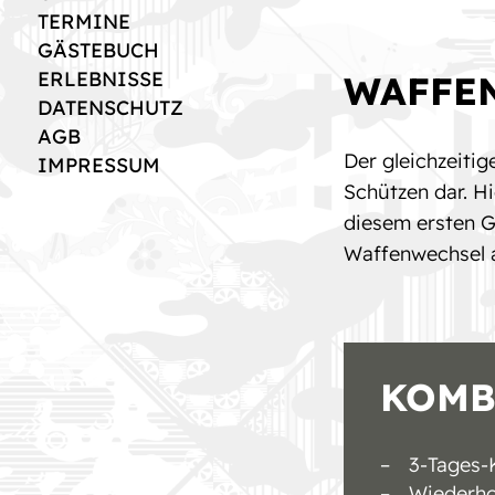
TERMINE
GÄSTEBUCH
ERLEBNISSE
WAFFE
DATENSCHUTZ
AGB
Der gleichzeiti
IMPRESSUM
Schützen dar. H
diesem ersten G
Waffenwechsel a
KOMB
3-Tages-
Wiederho